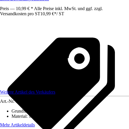
Preis — 10,99 € * Alle Preise inkl. MwSt. und ggf. zzgl.
Versandkosten pro ST
10,99 €
*
/
ST
Weitere Artikel des Verkäufers
Art.-Nr.
12584104
Grundfarbe
:
-
Material
:
Metall
Mehr Artikeldetails