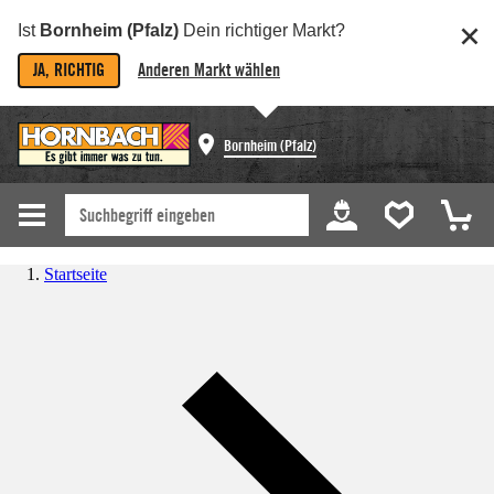
Ist
Bornheim (Pfalz)
Dein richtiger Markt?
JA, RICHTIG
Anderen Markt wählen
Bornheim (Pfalz)
Startseite