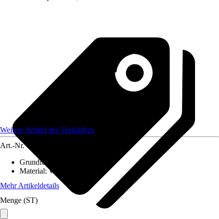
Weitere Artikel des Verkäufers
Art.-Nr.
12584187
Grundfarbe
:
-
Material
:
Weide
Mehr Artikeldetails
Menge (ST)