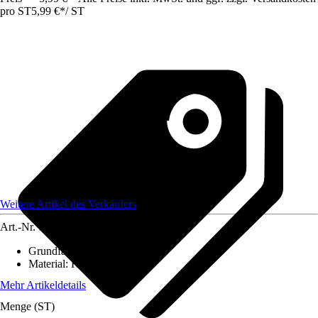
pro ST
5,99 €
*
/
ST
Weitere Artikel des Verkäufers
Art.-Nr.
12584182
Grundfarbe
:
-
Material
:
Kunststoff
Mehr Artikeldetails
Menge (ST)