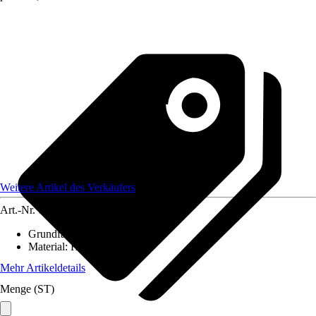
Weitere Artikel des Verkäufers
Art.-Nr.
12584060
Grundfarbe
:
-
Material
:
Holz
Mehr Artikeldetails
Menge (ST)