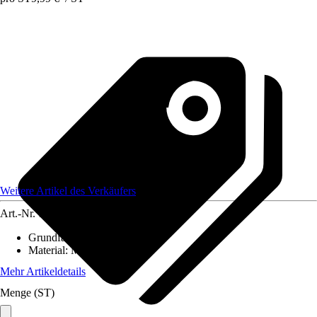
Weitere Artikel des Verkäufers
Art.-Nr.
12584009
Grundfarbe
:
-
Material
:
Metall
Mehr Artikeldetails
Menge (ST)