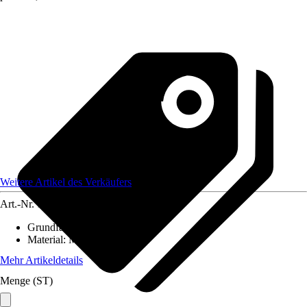
Weitere Artikel des Verkäufers
Art.-Nr.
12584425
Grundfarbe
:
-
Material
:
Metall
Mehr Artikeldetails
Menge (ST)