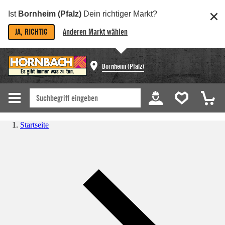
Ist
Bornheim (Pfalz)
Dein richtiger Markt?
JA, RICHTIG
Anderen Markt wählen
Bornheim (Pfalz)
Startseite