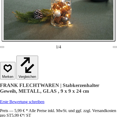
1
/
4
Vergleichen
FRANK FLECHTWAREN | Stabkerzenhalter
Geweih, METALL, GLAS , 9 x 9 x 24 cm
Erste Bewertung schreiben
Preis — 5,99 € * Alle Preise inkl. MwSt. und ggf. zzgl. Versandkosten
pro ST
5,99 €
*
/
ST