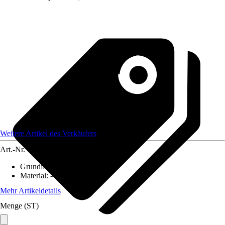
Weitere Artikel des Verkäufers
Art.-Nr.
12584269
Grundfarbe
:
-
Material
:
-
Mehr Artikeldetails
Menge (ST)