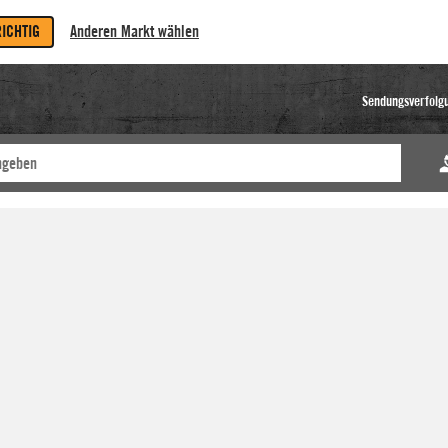
RICHTIG
Anderen Markt wählen
Sendungsverfolg