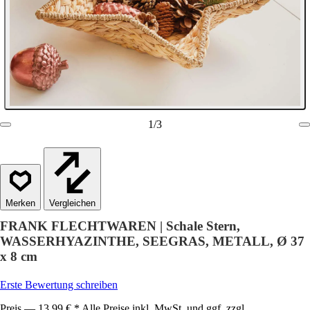
1
/
3
Vergleichen
FRANK FLECHTWAREN | Schale Stern,
WASSERHYAZINTHE, SEEGRAS, METALL, Ø 37
x 8 cm
Erste Bewertung schreiben
Preis — 13,99 € * Alle Preise inkl. MwSt. und ggf. zzgl.