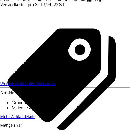
Versandkosten pro ST
13,99 €
*
/
ST
Weitere Artikel des Verkäufers
Art.-Nr.
12584316
Grundfarbe
:
-
Material
:
-
Mehr Artikeldetails
Menge (ST)