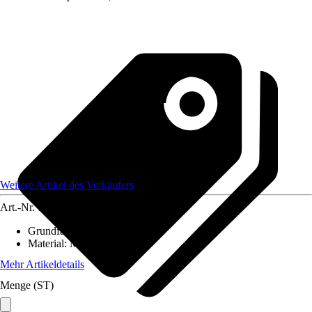
Weitere Artikel des Verkäufers
Art.-Nr.
12583988
Grundfarbe
:
Schwarz
Material
:
Metall, Acryl
Mehr Artikeldetails
Menge (ST)