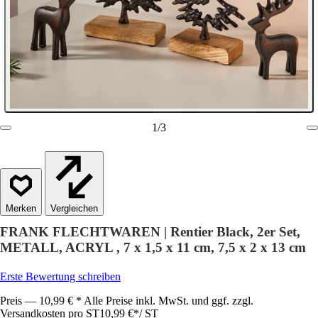
1
/
3
Vergleichen
FRANK FLECHTWAREN | Rentier Black, 2er Set,
METALL, ACRYL , 7 x 1,5 x 11 cm, 7,5 x 2 x 13 cm
Erste Bewertung schreiben
Preis — 10,99 € * Alle Preise inkl. MwSt. und ggf. zzgl.
Versandkosten pro ST
10,99 €
*
/
ST