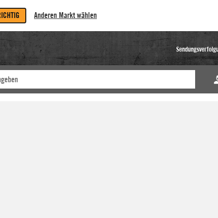
RICHTIG
Anderen Markt wählen
Sendungsverfolg