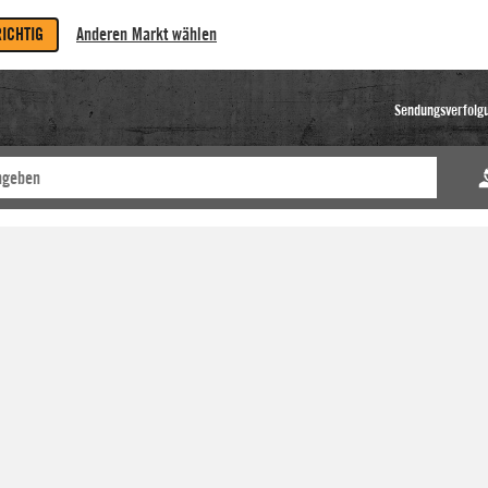
RICHTIG
Anderen Markt wählen
Sendungsverfolg