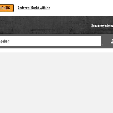
RICHTIG
Anderen Markt wählen
Sendungsverfolg