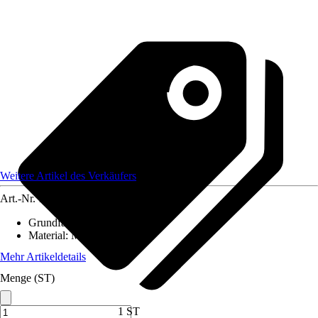
Weitere Artikel des Verkäufers
Art.-Nr.
12584445
Grundfarbe
:
-
Material
:
Metall
Mehr Artikeldetails
Menge (ST)
1 ST