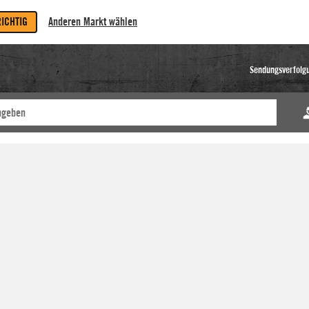
RICHTIG
Anderen Markt wählen
Sendungsverfolg