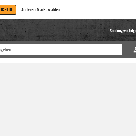
RICHTIG
Anderen Markt wählen
Sendungsverfolg