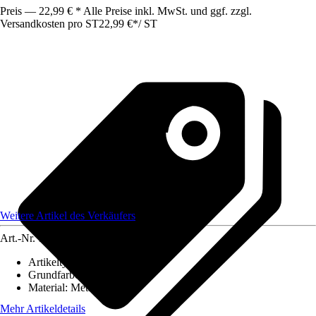
Preis — 22,99 € * Alle Preise inkl. MwSt. und ggf. zzgl.
Versandkosten pro ST
22,99 €
*
/
ST
Weitere Artikel des Verkäufers
Art.-Nr.
12753776
Artikeltyp
:
Deko Accessoires
Grundfarbe
:
Grün
Material
:
Metall
Mehr Artikeldetails