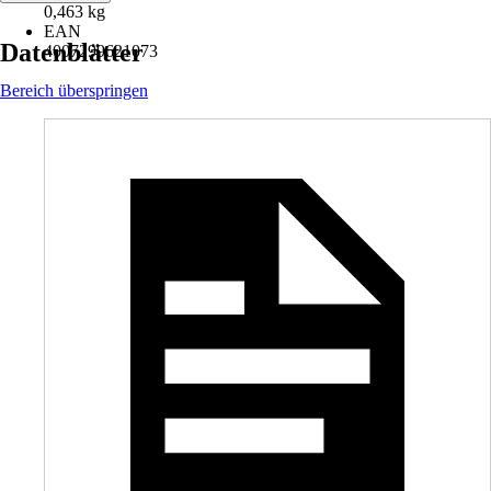
0,463 kg
EAN
Datenblätter
4007299621073
Bereich überspringen