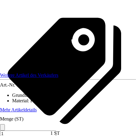
Weitere Artikel des Verkäufers
Art.-Nr.
12584234
Grundfarbe
:
-
Material
:
Kunststoff
Mehr Artikeldetails
Menge (ST)
1 ST