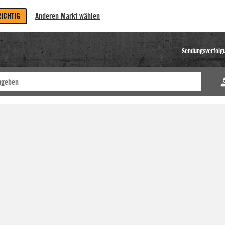
RICHTIG
Anderen Markt wählen
Sendungsverfolg