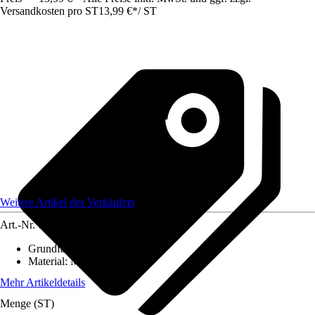
Versandkosten pro ST
13,99 €
*
/
ST
Weitere Artikel des Verkäufers
Art.-Nr.
12584230
Grundfarbe
:
-
Material
:
Metall
Mehr Artikeldetails
Menge (ST)