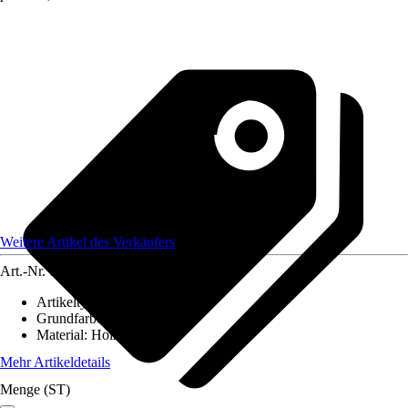
Weitere Artikel des Verkäufers
Art.-Nr.
12584338
Artikeltyp
:
Deko Accessoires
Grundfarbe
:
-
Material
:
Holz
Mehr Artikeldetails
Menge (ST)