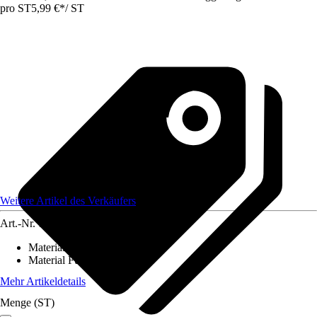
pro ST
5,99 €
*
/
ST
Weitere Artikel des Verkäufers
Art.-Nr.
12584300
Material Bezug
:
-
Material Füllung
:
-
Mehr Artikeldetails
Menge (ST)