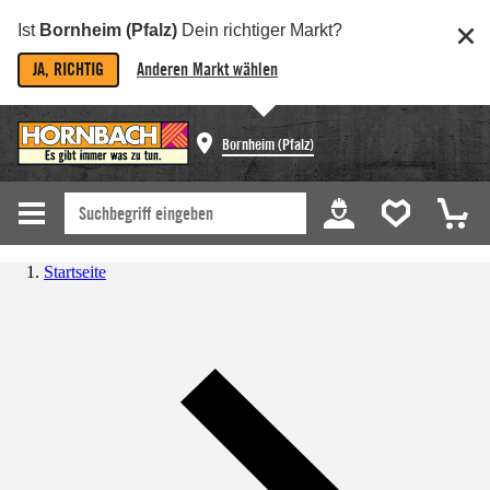
Ist
Bornheim (Pfalz)
Dein richtiger Markt?
JA, RICHTIG
Anderen Markt wählen
Bornheim (Pfalz)
Startseite