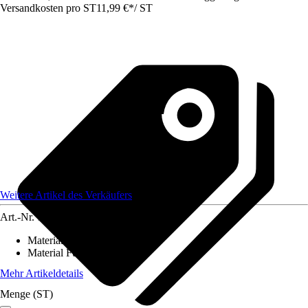
Versandkosten pro ST
11,99 €
*
/
ST
Weitere Artikel des Verkäufers
Art.-Nr.
12584134
Material Bezug
:
-
Material Füllung
:
-
Mehr Artikeldetails
Menge (ST)