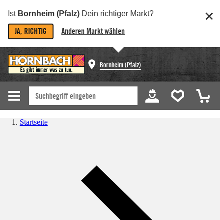
Ist
Bornheim (Pfalz)
Dein richtiger Markt?
JA, RICHTIG
Anderen Markt wählen
Bornheim (Pfalz)
Startseite