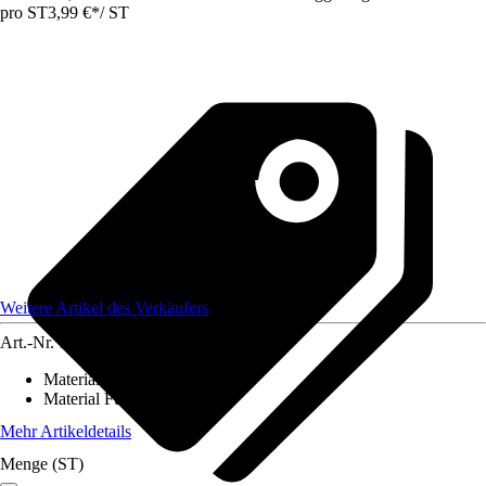
pro ST
3,99 €
*
/
ST
Weitere Artikel des Verkäufers
Art.-Nr.
12584032
Material Bezug
:
-
Material Füllung
:
-
Mehr Artikeldetails
Menge (ST)