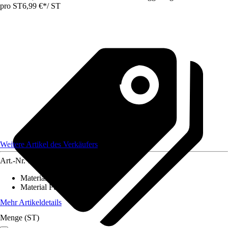
pro ST
6,99 €
*
/
ST
Weitere Artikel des Verkäufers
Art.-Nr.
12584280
Material Bezug
:
-
Material Füllung
:
-
Mehr Artikeldetails
Menge (ST)