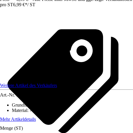
pro ST
6,99 €
*
/
ST
Weitere Artikel des Verkäufers
Art.-Nr.
12584142
Grundfarbe
:
-
Material
:
-
Mehr Artikeldetails
Menge (ST)