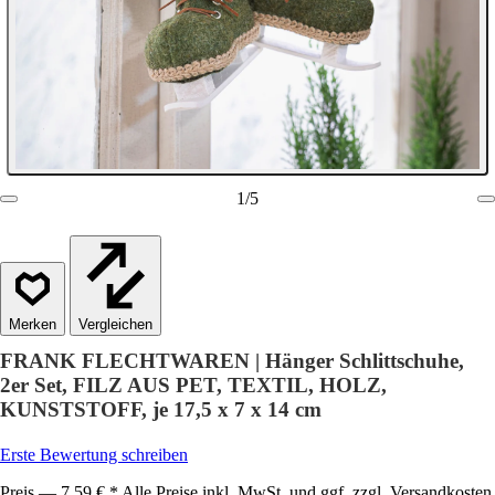
1
/
5
Vergleichen
FRANK FLECHTWAREN | Hänger Schlittschuhe,
2er Set, FILZ AUS PET, TEXTIL, HOLZ,
KUNSTSTOFF, je 17,5 x 7 x 14 cm
Erste Bewertung schreiben
Preis — 7,59 € * Alle Preise inkl. MwSt. und ggf. zzgl. Versandkosten