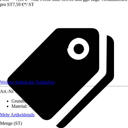
pro ST
7,59 €
*
/
ST
Weitere Artikel des Verkäufers
Art.-Nr.
12584156
Grundfarbe
:
-
Material
:
-
Mehr Artikeldetails
Menge (ST)