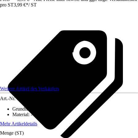
pro ST
3,99 €
*
/
ST
Weitere Artikel des Verkäufers
Art.-Nr.
12583910
Grundfarbe
:
-
Material
:
-
Mehr Artikeldetails
Menge (ST)