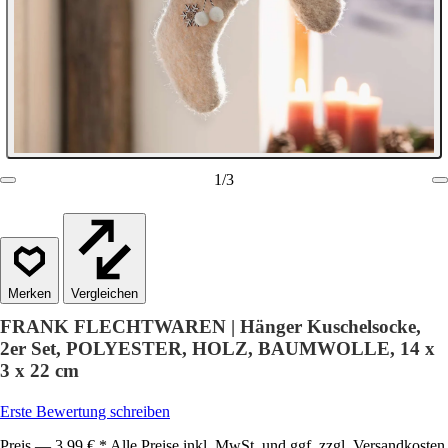
1
/
3
Vergleichen
FRANK FLECHTWAREN | Hänger Kuschelsocke,
2er Set, POLYESTER, HOLZ, BAUMWOLLE, 14 x
3 x 22 cm
Erste Bewertung schreiben
Preis — 3,99 € * Alle Preise inkl. MwSt. und ggf. zzgl. Versandkosten