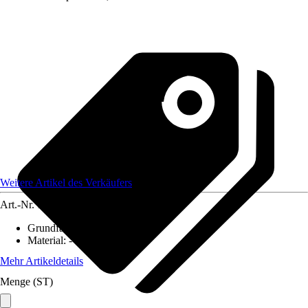
Weitere Artikel des Verkäufers
Art.-Nr.
12584221
Grundfarbe
:
-
Material
:
-
Mehr Artikeldetails
Menge (ST)