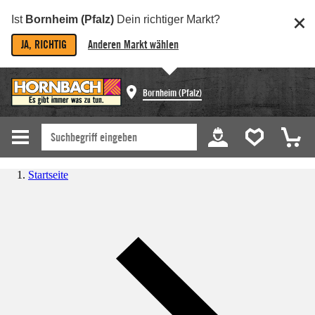
Ist
Bornheim (Pfalz)
Dein richtiger Markt?
JA, RICHTIG
Anderen Markt wählen
Bornheim (Pfalz)
Startseite