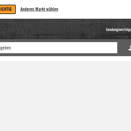
RICHTIG
Anderen Markt wählen
Sendungsverfolg