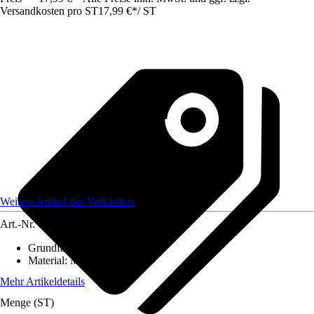
Versandkosten pro ST
17,99 €
*
/
ST
Weitere Artikel des Verkäufers
Art.-Nr.
12584421
Grundfarbe
:
-
Material
:
Metall
Mehr Artikeldetails
Menge (ST)