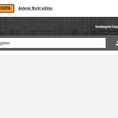
RICHTIG
Anderen Markt wählen
Sendungsverfolg