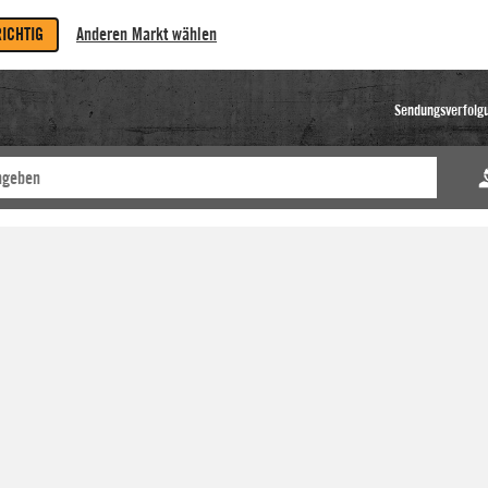
RICHTIG
Anderen Markt wählen
Sendungsverfolg