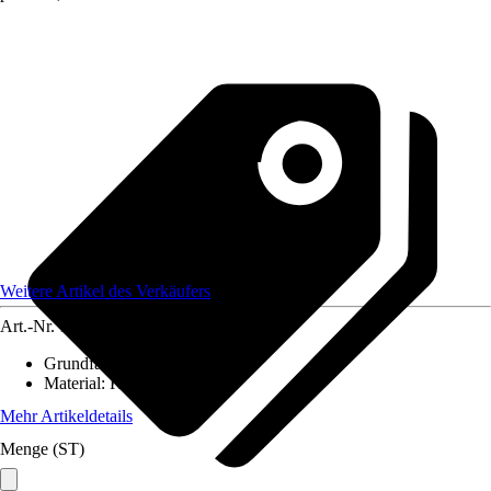
Weitere Artikel des Verkäufers
Art.-Nr.
12584029
Grundfarbe
:
-
Material
:
Kunststoff
Mehr Artikeldetails
Menge (ST)