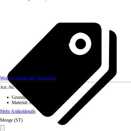
Weitere Artikel des Verkäufers
Art.-Nr.
12584281
Grundfarbe
:
-
Material
:
Holz
Mehr Artikeldetails
Menge (ST)