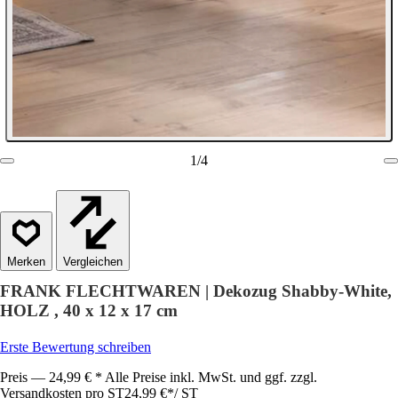
1
/
4
Vergleichen
FRANK FLECHTWAREN | Dekozug Shabby-White,
HOLZ , 40 x 12 x 17 cm
Erste Bewertung schreiben
Preis — 24,99 € * Alle Preise inkl. MwSt. und ggf. zzgl.
Versandkosten pro ST
24,99 €
*
/
ST