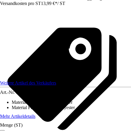
Versandkosten pro ST
13,99 €
*
/
ST
Weitere Artikel des Verkäufers
Art.-Nr.
12584276
Material Bezug
:
100 % Polyester
Material Füllung
:
100 % Polyester
Mehr Artikeldetails
Menge (ST)