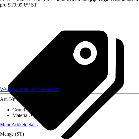
pro ST
9,99 €
*
/
ST
Weitere Artikel des Verkäufers
Art.-Nr.
12584012
Grundfarbe
:
-
Material
:
Glas
Mehr Artikeldetails
Menge (ST)