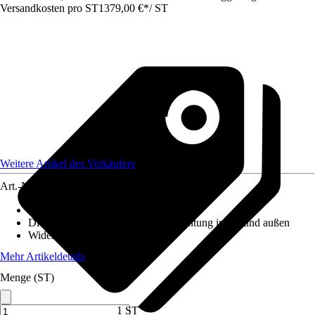
Versandkosten pro ST
1379,00 €
*
/
ST
Weitere Artikel des Verkäufers
Art.-Nr.
12611368
Mittellage
:
Vollflächig ausgeschäumt
Dichtung
:
Umlaufende Anschlagdichtung innen und außen
Widerstandsklasse
:
Keine
Mehr Artikeldetails
Menge (ST)
1 ST