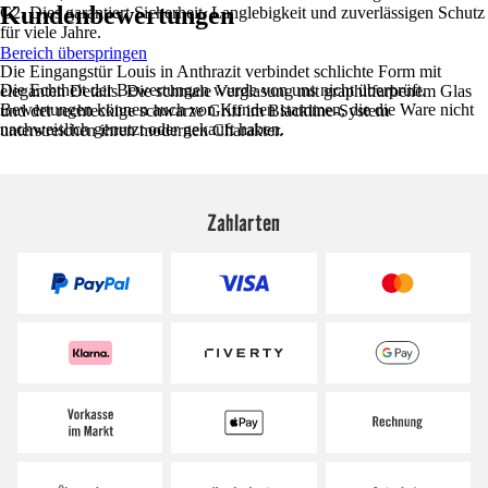
Kundenbewertungen
C2. Dies garantiert Sicherheit, Langlebigkeit und zuverlässigen Schutz
für viele Jahre.
Bereich überspringen
Die Eingangstür Louis in Anthrazit verbindet schlichte Form mit
Die Echtheit der Bewertungen wurde von uns nicht überprüft.
eleganten Details. Die schmale Verglasung mit graphitfarbenem Glas
Bewertungen können auch von Kunden stammen, die die Ware nicht
und der rechteckige schwarze Griff im Blackline-System
nachweislich genutzt oder gekauft haben.
unterstreichen ihren modernen Charakter.
Zahlarten