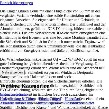
Bereich überspringen
Die Eingangstüren Louis mit einer Flügeldicke von 68 mm in der
verglasten Variante verbinden eine solide Konstruktion mit einem
eleganten Aussehen. Sie eignen sich für Häuser und Gebäude, in
denen Sicherheit und Design Priorität haben. Der Stahlflügel und der
Aluminiumrahmen, gefüllt mit XPS-Dämmung, bilden eine stabile und
sichere Basis. Die drei verwendeten 3D-Scharniere ermöglichen eine
Einstellung in drei Ebenen, was eine bequeme Montage garantiert und
die Sicherheit und Stabilität im Gebrauch unterstreicht. Ergänzt wird
die Konstruktion durch eine Aluminiumschwelle, die die Haltbarkeit
erhöht und vor Energieverlusten und äußeren Einflüssen schützt.
Der Wärmedurchgangskoeffizient Ud = 1,2 W/(m²·K) sorgt für eine
gute Isolierung bei gleichbleibender Ästhetik der Verglasung. Die
Dreifachverglasung erhöht den Wärmeschutz und die Sicherheit bei
der Nutzung. Für Sicherheit sorgen ein Winkhaus-Dreipunkt-
Mehr anzeigen
Stangenschloss mit Hakenschlössern und sechs
Einbruchsicherungsbolzen, die das Sicherheitsniveau erhöhen. Die
Weitere Kategorien
Verkleidung besteht aus 0,5 mm dickem verzinktem Stahlblech mit
PVC-Beschichtung, wodurch sich die Tür durch Langlebigkeit und
Widerstandsfähigkeit im täglichen Gebrauch auszeichnet. Im
Liste überspringen
Lieferumfang enthalten sind ein Türgriff auf der Außenseite und ein
Holz, Fenster & Türen
Eingangstüren
Haustüren
Türknauf auf der Innenseite. Die gesamte Konstruktion bietet
Aluminiumhaustüren
Holzhaustüren
Kunststoffhaustüren
Stabilität, Dichtheit der Klasse 4 und Windlastbeständigkeit der Klasse