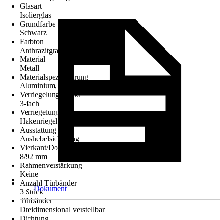
Glasart
Isolierglas
Grundfarbe
Schwarz
Farbton
Anthrazitgrau RAL 7016
Material
Metall
Materialspezifizierung
Aluminium, Stahl
Verriegelungspunkt
3-fach
Verriegelung
Hakenriegel
Ausstattung
Aushebelsicherung
Vierkant/Dornmaß Schloß
8/92 mm
Rahmenverstärkung
Keine
Anzahl Türbänder
Dokument
3 Stück
Türbänder
Dreidimensional verstellbar
Dichtung