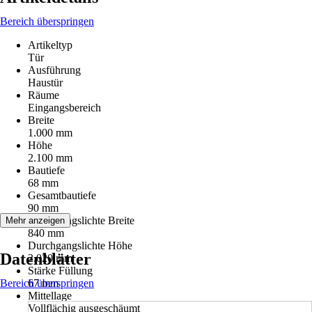
Bereich überspringen
Artikeltyp
Tür
Ausführung
Haustür
Räume
Eingangsbereich
Breite
1.000 mm
Höhe
2.100 mm
Bautiefe
68 mm
Gesamtbautiefe
90 mm
Durchgangslichte Breite
Mehr anzeigen
840 mm
Durchgangslichte Höhe
Datenblätter
2.020 mm
Stärke Füllung
Bereich überspringen
67 mm
Mittellage
Vollflächig ausgeschäumt