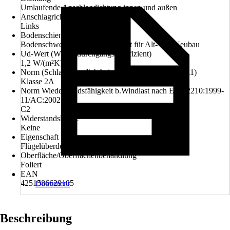
Umlaufende Anschlagdichtung innen und außen
Anschlagrichtung
Links
Bodenschiene
Bodenschwelle thermisch getrennt für Alt- und Neubau
Ud-Wert (Wärmedurchgangskoeffizient)
1,2 W/(m²K)
Norm (Schlagregendichtheit nach EN 12208:1999-11)
Klasse 2A
Norm Wiederstandsfähigkeit b.Windlast nach EN 12210:1999-
11/AC:2002-08
C2
Widerstandsklasse
Keine
Eigenschaft
Flügelüberdeckend
Oberfläche/Oberflächenbehandlung
Foliert
EAN
4251586629185
Dokument
Beschreibung