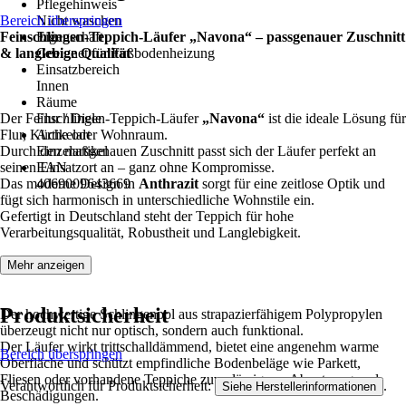
Pflegehinweis
Bereich überspringen
Nicht waschen
Feinschlingen-Teppich-Läufer „Navona“ – passgenauer Zuschnitt
Eigenschaft
& langlebige Qualität
Geeignet für Fußbodenheizung
Einsatzbereich
Innen
Räume
Der Feinschlingen-Teppich-Läufer
Flur / Diele
„Navona“
ist die ideale Lösung für
Flur, Küche oder Wohnraum.
Artikelart
Durch den maßgenauen Zuschnitt passt sich der Läufer perfekt an
Einzelartikel
seinen Einsatzort an – ganz ohne Kompromisse.
EAN
Das moderne Design in
4069009643669
Anthrazit
sorgt für eine zeitlose Optik und
fügt sich harmonisch in unterschiedliche Wohnstile ein.
Gefertigt in Deutschland steht der Teppich für hohe
Verarbeitungsqualität, Robustheit und Langlebigkeit.
Mehr anzeigen
Produktsicherheit
Der hochwertige Schlingenpol aus strapazierfähigem Polypropylen
überzeugt nicht nur optisch, sondern auch funktional.
Der Läufer wirkt trittschalldämmend, bietet eine angenehm warme
Bereich überspringen
Oberfläche und schützt empfindliche Bodenbeläge wie Parkett,
Fliesen oder vorhandene Teppiche zuverlässig vor Abnutzung und
Verantwortlich für Produktsicherheit:
.
Siehe Herstellerinformationen
Beschädigungen.