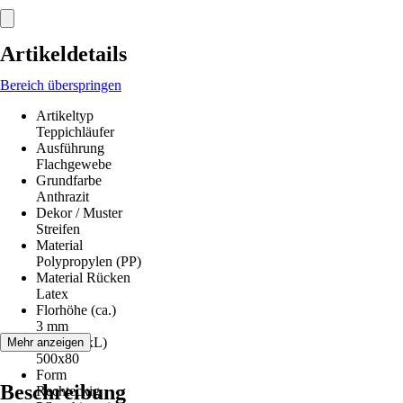
Artikeldetails
Bereich überspringen
Artikeltyp
Teppichläufer
Ausführung
Flachgewebe
Grundfarbe
Anthrazit
Dekor / Muster
Streifen
Material
Polypropylen (PP)
Material Rücken
Latex
Florhöhe (ca.)
3 mm
Maße (BxL)
Mehr anzeigen
500x80
Form
Beschreibung
Rechteckig