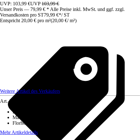
UVP: 103,99 €
UVP
103,99 €
Unser Preis — 79,99 € * Alle Preise inkl. MwSt. und ggf. zzgl.
Versandkosten pro ST
79,99 €
*
/
ST
Entspricht 20,00 € pro m²
(
20,00 €
/
m²
)
Weitere Artikel des Verkäufers
Art.-Nr.
12678565
Pflegehinweis
:
Nicht waschen
Material
:
Polypropylen (PP)
Florhöhe (ca.)
:
3 mm
Mehr Artikeldetails