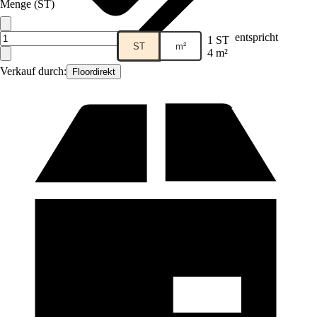
Menge (ST)
entspricht
1 ST
ST
m²
4 m²
Verkauf durch:
Floordirekt