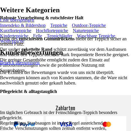
Weitere Kategorien
Robuste Verarbeitung & rutschfester Halt
Liste überspringen
Innendeko & Bildershop
Teppiche
Outdoor-Teppiche
Kurzflorteppiche
Hochflorteppiche
Naturteppiche
Kinderteppiche
Felle
Teppichläufer
Waschbare Teppiche
Dank des
rutschfesten Gummirückens
bleibt der Teppich sicher an
Wollteppiche
seinem Platz.
Der sauber
gekettelte Rand
schützt zuverlässig vor dem Ausfransen
Kundenbewertungen
und macht den Teppich auch für stark frequentierte Bereiche geeignet.
Die geringe Gesamthöhe ermöglicht zudem den Einsatz auf
Bereich überspringen
Fußbodenheizungen sowie die problemlose Nutzung mit
Saugrobotern.
Die Echtheit der Bewertungen wurde von uns nicht überprüft.
Bewertungen können auch von Kunden stammen, die die Ware nicht
nachweislich genutzt oder gekauft haben.
Pflegeleicht & alltagstauglich
Zahlarten
Im täglichen Gebrauch ist der Feinschlingen-Teppich besonders
pflegeleicht.
Regelmäßiges Staubsaugen ist in der Regel ausreichend.
Frische Verschmutzungen sollten zeitnah entfernt werden,