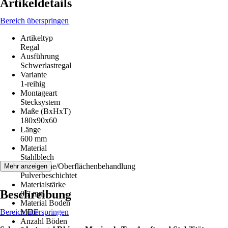
Artikeldetails
Bereich überspringen
Artikeltyp
Regal
Ausführung
Schwerlastregal
Variante
1-reihig
Montageart
Stecksystem
Maße (BxHxT)
180x90x60
Länge
600 mm
Material
Stahlblech
Oberfläche/Oberflächenbehandlung
Mehr anzeigen
Pulverbeschichtet
Materialstärke
Beschreibung
0,7 mm
Material Boden
Bereich überspringen
MDF
Anzahl Böden