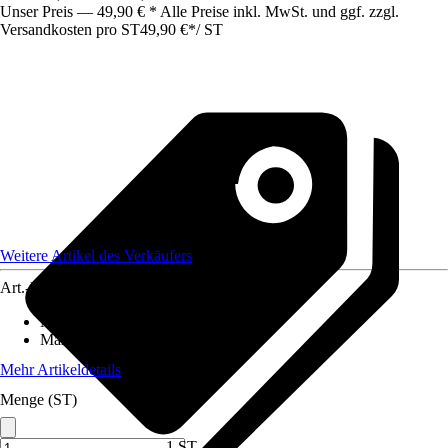
Unser Preis — 49,90 € * Alle Preise inkl. MwSt. und ggf. zzgl.
Versandkosten pro ST
49,90 €
*
/
ST
Weitere Artikel des Verkäufers
Art.-Nr.
12516396
Material
:
Stahlblech
Maße (BxHxT)
:
180x90x60
Mehr Artikeldetails
Menge (ST)
1 ST