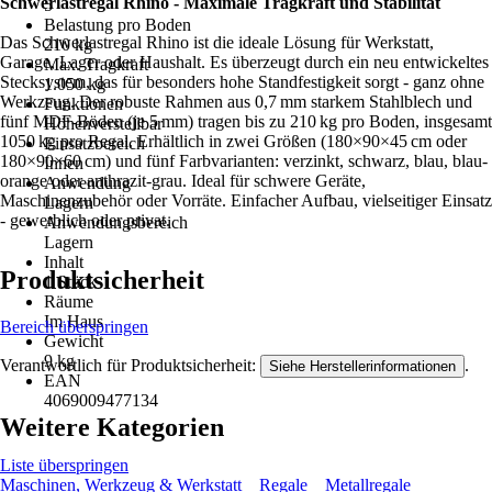
Schwerlastregal Rhino - Maximale Tragkraft und Stabilität
5
Belastung pro Boden
Das Schwerlastregal Rhino ist die ideale Lösung für Werkstatt,
210 kg
Garage, Lager oder Haushalt. Es überzeugt durch ein neu entwickeltes
Max. Tragkraft
Stecksystem, das für besonders hohe Standfestigkeit sorgt - ganz ohne
1.050 kg
Werkzeug. Der robuste Rahmen aus 0,7 mm starkem Stahlblech und
Funktionen
fünf MDF-Böden (je 5 mm) tragen bis zu 210 kg pro Boden, insgesamt
Höhenverstellbar
1050 kg pro Regal. Erhältlich in zwei Größen (180×90×45 cm oder
Einsatzbereich
180×90×60 cm) und fünf Farbvarianten: verzinkt, schwarz, blau, blau-
Innen
orange oder anthrazit-grau. Ideal für schwere Geräte,
Anwendung
Maschinenzubehör oder Vorräte. Einfacher Aufbau, vielseitiger Einsatz
Lagern
- gewerblich oder privat.
Anwendungsbereich
Lagern
Inhalt
Produktsicherheit
1 Stück
Räume
Im Haus
Bereich überspringen
Gewicht
9 kg
Verantwortlich für Produktsicherheit:
.
Siehe Herstellerinformationen
EAN
4069009477134
Weitere Kategorien
Liste überspringen
Maschinen, Werkzeug & Werkstatt
Regale
Metallregale