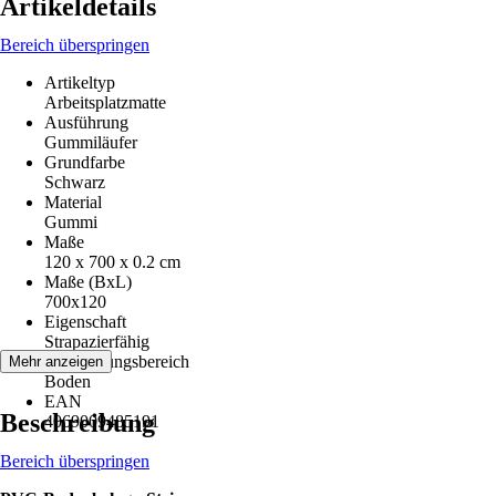
Artikeldetails
Bereich überspringen
Artikeltyp
Arbeitsplatzmatte
Ausführung
Gummiläufer
Grundfarbe
Schwarz
Material
Gummi
Maße
120 x 700 x 0.2 cm
Maße (BxL)
700x120
Eigenschaft
Strapazierfähig
Anwendungsbereich
Mehr anzeigen
Boden
EAN
Beschreibung
4069009485191
Bereich überspringen