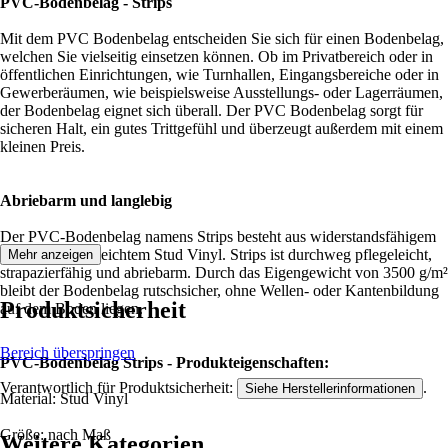
PVC-Bodenbelag - Strips
Mit dem PVC Bodenbelag entscheiden Sie sich für einen Bodenbelag,
welchen Sie vielseitig einsetzen können. Ob im Privatbereich oder in
öffentlichen Einrichtungen, wie Turnhallen, Eingangsbereiche oder in
Gewerberäumen, wie beispielsweise Ausstellungs- oder Lagerräumen,
der Bodenbelag eignet sich überall. Der PVC Bodenbelag sorgt für
sicheren Halt, ein gutes Trittgefühl und überzeugt außerdem mit einem
kleinen Preis.
Abriebarm und langlebig
Der PVC-Bodenbelag namens Strips besteht aus widerstandsfähigem
und sehr pflegeleichtem Stud Vinyl. Strips ist durchweg pflegeleicht,
Mehr anzeigen
strapazierfähig und abriebarm. Durch das Eigengewicht von 3500 g/m²
bleibt der Bodenbelag rutschsicher, ohne Wellen- oder Kantenbildung
Produktsicherheit
auf dem Boden liegen.
Bereich überspringen
PVC-Bodenbelag Strips - Produkteigenschaften:
Verantwortlich für Produktsicherheit:
.
Siehe Herstellerinformationen
Material: Stud Vinyl
Größe: nach Maß
Weitere Kategorien