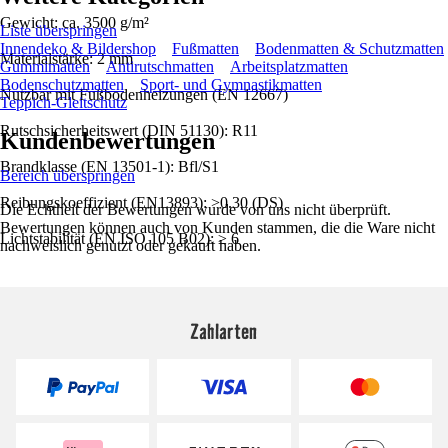
Gewicht: ca. 3500 g/m²
Liste überspringen
Innendeko & Bildershop
Fußmatten
Bodenmatten & Schutzmatten
Materialstärke: 2 mm
Gummimatten
Antirutschmatten
Arbeitsplatzmatten
Bodenschutzmatten
Sport- und Gymnastikmatten
Nutzbar mit Fußbodenheizungen (EN 12667)
Teppich-Gleitschutz
Rutschsicherheitswert (DIN 51130): R11
Kundenbewertungen
Brandklasse (EN 13501-1): Bfl/S1
Bereich überspringen
Reibungskoeffizient (EN13893): >0.30 (DS)
Die Echtheit der Bewertungen wurde von uns nicht überprüft.
Bewertungen können auch von Kunden stammen, die die Ware nicht
Lichtstabilität (EN ISO 105 B02): ≥ 6
nachweislich genutzt oder gekauft haben.
Zahlarten