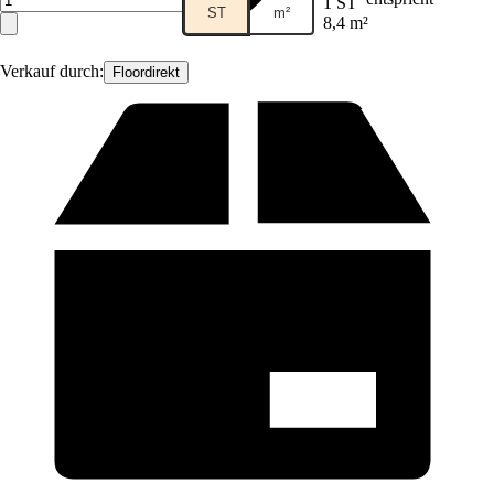
1 ST
ST
m²
8,4 m²
Verkauf durch:
Floordirekt