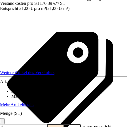
Versandkosten pro ST
176,39 €
*
/
ST
Entspricht 21,00 € pro m²
(
21,00 €
/
m²
)
Weitere Artikel des Verkäufers
Art.-Nr.
12577859
Material
:
Gummi
Maße (BxL)
:
700x120
Mehr Artikeldetails
Menge (ST)
entspricht