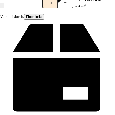
1 ST
ST
m²
1,2 m²
Verkauf durch:
Floordirekt