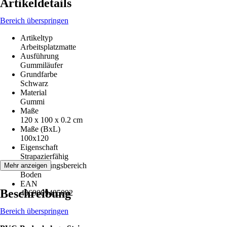
Artikeldetails
Bereich überspringen
Artikeltyp
Arbeitsplatzmatte
Ausführung
Gummiläufer
Grundfarbe
Schwarz
Material
Gummi
Maße
120 x 100 x 0.2 cm
Maße (BxL)
100x120
Eigenschaft
Strapazierfähig
Anwendungsbereich
Mehr anzeigen
Boden
EAN
Beschreibung
4069009485092
Bereich überspringen