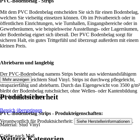
PVC-Bodenbelag - Strips
Mit dem PVC Bodenbelag entscheiden Sie sich für einen Bodenbelag,
welchen Sie vielseitig einsetzen können. Ob im Privatbereich oder in
öffentlichen Einrichtungen, wie Turnhallen, Eingangsbereiche oder in
Gewerberäumen, wie beispielsweise Ausstellungs- oder Lagerräumen,
der Bodenbelag eignet sich überall. Der PVC Bodenbelag sorgt für
sicheren Halt, ein gutes Trittgefühl und überzeugt außerdem mit einem
kleinen Preis.
Abriebarm und langlebig
Der PVC-Bodenbelag namens Strips besteht aus widerstandsfähigem
und sehr pflegeleichtem Stud Vinyl. Strips ist durchweg pflegeleicht,
Mehr anzeigen
strapazierfähig und abriebarm. Durch das Eigengewicht von 3500 g/m²
bleibt der Bodenbelag rutschsicher, ohne Wellen- oder Kantenbildung
Produktsicherheit
auf dem Boden liegen.
Bereich überspringen
PVC-Bodenbelag Strips - Produkteigenschaften:
Verantwortlich für Produktsicherheit:
.
Siehe Herstellerinformationen
Material: Stud Vinyl
Größe: nach Maß
Weitere Kategorien