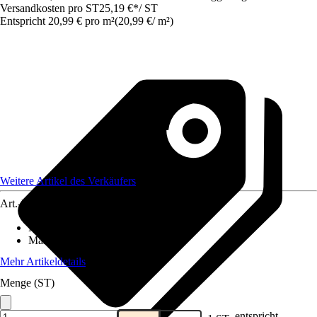
Versandkosten pro ST
25,19 €
*
/
ST
Entspricht 20,99 € pro m²
(
20,99 €
/
m²
)
Weitere Artikel des Verkäufers
Art.-Nr.
12577845
Material
:
Gummi
Maße (BxL)
:
100x120
Mehr Artikeldetails
Menge (ST)
entspricht