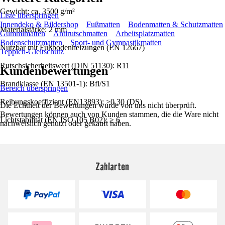
Gewicht: ca. 3500 g/m²
Liste überspringen
Innendeko & Bildershop
Fußmatten
Bodenmatten & Schutzmatten
Materialstärke: 2 mm
Gummimatten
Antirutschmatten
Arbeitsplatzmatten
Bodenschutzmatten
Sport- und Gymnastikmatten
Nutzbar mit Fußbodenheizungen (EN 12667)
Teppich-Gleitschutz
Rutschsicherheitswert (DIN 51130): R11
Kundenbewertungen
Brandklasse (EN 13501-1): Bfl/S1
Bereich überspringen
Reibungskoeffizient (EN13893): >0.30 (DS)
Die Echtheit der Bewertungen wurde von uns nicht überprüft.
Bewertungen können auch von Kunden stammen, die die Ware nicht
Lichtstabilität (EN ISO 105 B02): ≥ 6
nachweislich genutzt oder gekauft haben.
Zahlarten