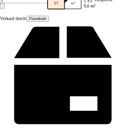
1 ST
ST
m²
9,6 m²
Verkauf durch:
Floordirekt