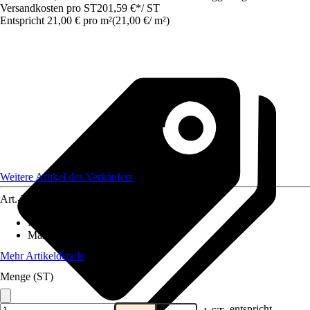
Versandkosten pro ST
201,59 €
*
/
ST
Entspricht 21,00 € pro m²
(
21,00 €
/
m²
)
Weitere Artikel des Verkäufers
Art.-Nr.
12577801
Material
:
Gummi
Maße (BxL)
:
800x120
Mehr Artikeldetails
Menge (ST)
entspricht