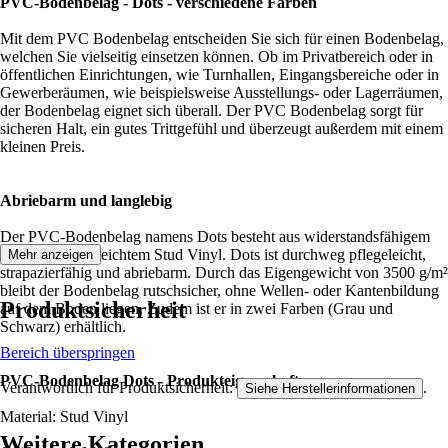
PVC-Bodenbelag - Dots - verschiedene Farben
Mit dem PVC Bodenbelag entscheiden Sie sich für einen Bodenbelag,
welchen Sie vielseitig einsetzen können. Ob im Privatbereich oder in
öffentlichen Einrichtungen, wie Turnhallen, Eingangsbereiche oder in
Gewerberäumen, wie beispielsweise Ausstellungs- oder Lagerräumen,
der Bodenbelag eignet sich überall. Der PVC Bodenbelag sorgt für
sicheren Halt, ein gutes Trittgefühl und überzeugt außerdem mit einem
kleinen Preis.
Abriebarm und langlebig
Der PVC-Bodenbelag namens Dots besteht aus widerstandsfähigem
und sehr pflegeleichtem Stud Vinyl. Dots ist durchweg pflegeleicht,
Mehr anzeigen
strapazierfähig und abriebarm. Durch das Eigengewicht von 3500 g/m²
bleibt der Bodenbelag rutschsicher, ohne Wellen- oder Kantenbildung
Produktsicherheit
auf dem Boden liegen. Zudem ist er in zwei Farben (Grau und
Schwarz) erhältlich.
Bereich überspringen
PVC-Bodenbelag Dots - Produkteigenschaften:
Verantwortlich für Produktsicherheit:
.
Siehe Herstellerinformationen
Material: Stud Vinyl
Weitere Kategorien