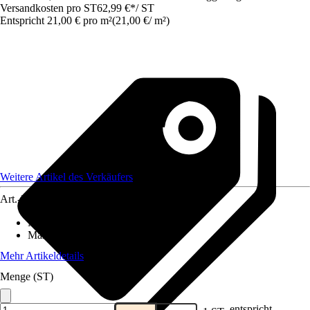
Versandkosten pro ST
62,99 €
*
/
ST
Entspricht 21,00 € pro m²
(
21,00 €
/
m²
)
Weitere Artikel des Verkäufers
Art.-Nr.
12577707
Material
:
Gummi
Maße (BxL)
:
250x120
Mehr Artikeldetails
Menge (ST)
entspricht