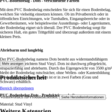
PVC-Bodenbelag - Dots - verschiedene Farben
Mit dem PVC Bodenbelag entscheiden Sie sich für einen Bodenbelag,
welchen Sie vielseitig einsetzen können. Ob im Privatbereich oder in
öffentlichen Einrichtungen, wie Turnhallen, Eingangsbereiche oder in
Gewerberäumen, wie beispielsweise Ausstellungs- oder Lagerräumen,
der Bodenbelag eignet sich überall. Der PVC Bodenbelag sorgt für
sicheren Halt, ein gutes Trittgefühl und überzeugt außerdem mit einem
kleinen Preis.
Abriebarm und langlebig
Der PVC-Bodenbelag namens Dots besteht aus widerstandsfähigem
und sehr pflegeleichtem Stud Vinyl. Dots ist durchweg pflegeleicht,
Mehr anzeigen
strapazierfähig und abriebarm. Durch das Eigengewicht von 3500 g/m²
bleibt der Bodenbelag rutschsicher, ohne Wellen- oder Kantenbildung
Produktsicherheit
auf dem Boden liegen. Zudem ist er in zwei Farben (Grau und
Schwarz) erhältlich.
Bereich überspringen
PVC-Bodenbelag Dots - Produkteigenschaften:
Verantwortlich für Produktsicherheit:
.
Siehe Herstellerinformationen
Material: Stud Vinyl
Weitere Kategorien