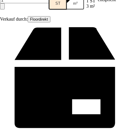
1 ST
ST
m²
3 m²
Verkauf durch:
Floordirekt