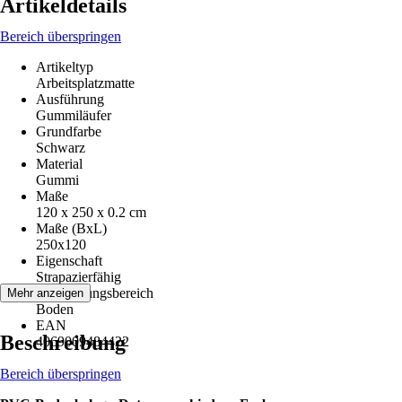
Artikeldetails
Bereich überspringen
Artikeltyp
Arbeitsplatzmatte
Ausführung
Gummiläufer
Grundfarbe
Schwarz
Material
Gummi
Maße
120 x 250 x 0.2 cm
Maße (BxL)
250x120
Eigenschaft
Strapazierfähig
Anwendungsbereich
Mehr anzeigen
Boden
EAN
Beschreibung
4069009484422
Bereich überspringen