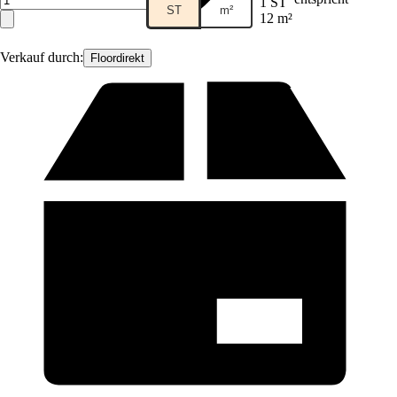
1 ST
ST
m²
12 m²
Verkauf durch:
Floordirekt