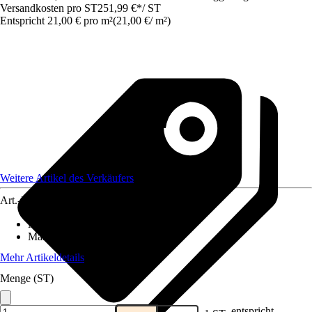
Versandkosten pro ST
251,99 €
*
/
ST
Entspricht 21,00 € pro m²
(
21,00 €
/
m²
)
Weitere Artikel des Verkäufers
Art.-Nr.
12577863
Material
:
Gummi
Maße (BxL)
:
1000x120
Mehr Artikeldetails
Menge (ST)
entspricht