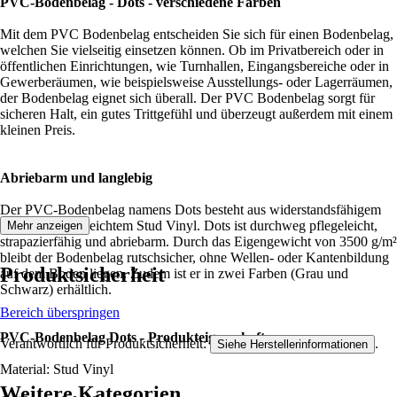
PVC-Bodenbelag - Dots - verschiedene Farben
Mit dem PVC Bodenbelag entscheiden Sie sich für einen Bodenbelag,
welchen Sie vielseitig einsetzen können. Ob im Privatbereich oder in
öffentlichen Einrichtungen, wie Turnhallen, Eingangsbereiche oder in
Gewerberäumen, wie beispielsweise Ausstellungs- oder Lagerräumen,
der Bodenbelag eignet sich überall. Der PVC Bodenbelag sorgt für
sicheren Halt, ein gutes Trittgefühl und überzeugt außerdem mit einem
kleinen Preis.
Abriebarm und langlebig
Der PVC-Bodenbelag namens Dots besteht aus widerstandsfähigem
und sehr pflegeleichtem Stud Vinyl. Dots ist durchweg pflegeleicht,
Mehr anzeigen
strapazierfähig und abriebarm. Durch das Eigengewicht von 3500 g/m²
bleibt der Bodenbelag rutschsicher, ohne Wellen- oder Kantenbildung
Produktsicherheit
auf dem Boden liegen. Zudem ist er in zwei Farben (Grau und
Schwarz) erhältlich.
Bereich überspringen
PVC-Bodenbelag Dots - Produkteigenschaften:
Verantwortlich für Produktsicherheit:
.
Siehe Herstellerinformationen
Material: Stud Vinyl
Weitere Kategorien