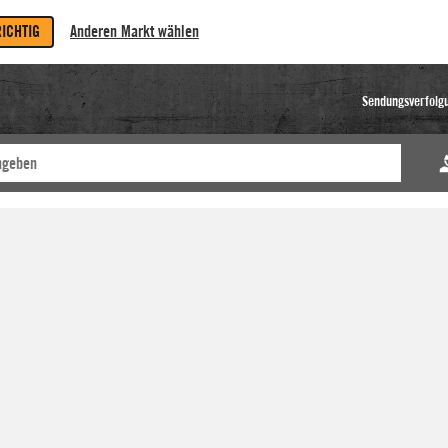
RICHTIG
Anderen Markt wählen
Sendungsverfolg