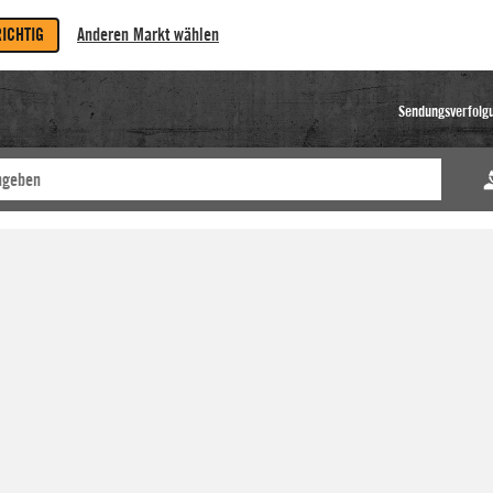
RICHTIG
Anderen Markt wählen
Sendungsverfolg