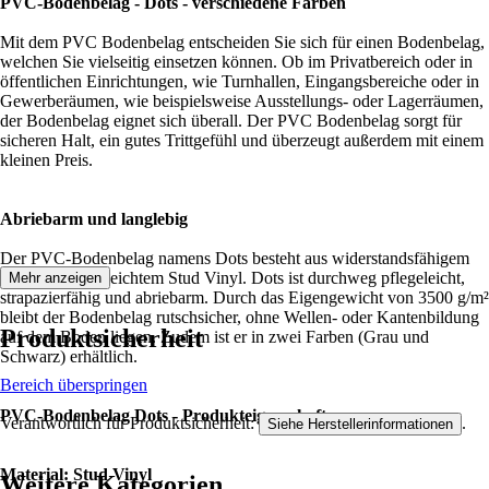
PVC-Bodenbelag - Dots - verschiedene Farben
Mit dem PVC Bodenbelag entscheiden Sie sich für einen Bodenbelag,
welchen Sie vielseitig einsetzen können. Ob im Privatbereich oder in
öffentlichen Einrichtungen, wie Turnhallen, Eingangsbereiche oder in
Gewerberäumen, wie beispielsweise Ausstellungs- oder Lagerräumen,
der Bodenbelag eignet sich überall. Der PVC Bodenbelag sorgt für
sicheren Halt, ein gutes Trittgefühl und überzeugt außerdem mit einem
kleinen Preis.
Abriebarm und langlebig
Der PVC-Bodenbelag namens Dots besteht aus widerstandsfähigem
und sehr pflegeleichtem Stud Vinyl. Dots ist durchweg pflegeleicht,
Mehr anzeigen
strapazierfähig und abriebarm. Durch das Eigengewicht von 3500 g/m²
bleibt der Bodenbelag rutschsicher, ohne Wellen- oder Kantenbildung
Produktsicherheit
auf dem Boden liegen. Zudem ist er in zwei Farben (Grau und
Schwarz) erhältlich.
Bereich überspringen
PVC-Bodenbelag Dots - Produkteigenschaften:
Verantwortlich für Produktsicherheit:
.
Siehe Herstellerinformationen
Material: Stud Vinyl
Weitere Kategorien