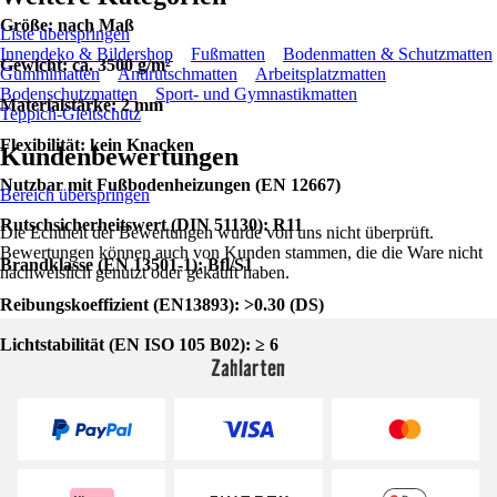
Größe: nach Maß
Liste überspringen
Innendeko & Bildershop
Fußmatten
Bodenmatten & Schutzmatten
Gewicht: ca. 3500 g/m²
Gummimatten
Antirutschmatten
Arbeitsplatzmatten
Bodenschutzmatten
Sport- und Gymnastikmatten
Materialstärke: 2 mm
Teppich-Gleitschutz
Flexibilität: kein Knacken
Kundenbewertungen
Nutzbar mit Fußbodenheizungen (EN 12667)
Bereich überspringen
Rutschsicherheitswert (DIN 51130): R11
Die Echtheit der Bewertungen wurde von uns nicht überprüft.
Bewertungen können auch von Kunden stammen, die die Ware nicht
Brandklasse (EN 13501-1): Bfl/S1
nachweislich genutzt oder gekauft haben.
Reibungskoeffizient (EN13893): >0.30 (DS)
Lichtstabilität (EN ISO 105 B02): ≥ 6
Zahlarten