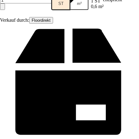
1 ST
ST
m²
0,6 m²
Verkauf durch:
Floordirekt