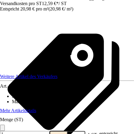
Versandkosten pro ST
12,59 €
*
/
ST
Entspricht 20,98 € pro m²
(
20,98 €
/
m²
)
Weitere Artikel des Verkäufers
Art.-Nr.
12577704
Material
:
Gummi
Maße (BxL)
:
50x120
Mehr Artikeldetails
Menge (ST)
entspricht