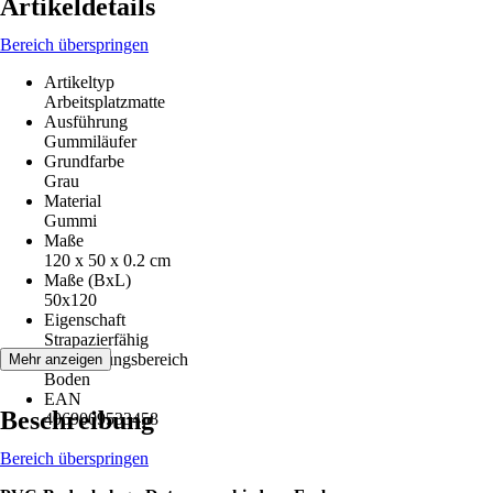
Artikeldetails
Bereich überspringen
Artikeltyp
Arbeitsplatzmatte
Ausführung
Gummiläufer
Grundfarbe
Grau
Material
Gummi
Maße
120 x 50 x 0.2 cm
Maße (BxL)
50x120
Eigenschaft
Strapazierfähig
Anwendungsbereich
Mehr anzeigen
Boden
EAN
Beschreibung
4069009533458
Bereich überspringen