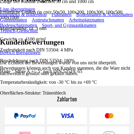
Länge frei wählbar zwischen 50 cm und 1000 cm
Liste überspringen
Erhältliche Größen (in cm): 50x50, 100x200, 100x300, 100x500,
Innendeko & Bildershop
Fußmatten
Bodenmatten & Schutzmatten
100x1000
Gummimatten
Antirutschmatten
Arbeitsplatzmatten
Bodenschutzmatten
Sport- und Gymnastikmatten
Materialstärke: ca. 3 mm
Teppich-Gleitschutz
Gewicht: ca. 4100 gr/m²
Kundenbewertungen
Zugfestigkeit nach DIN 53504: 4 MPa
Bereich überspringen
Bruchdehnung nach DIN 53504: 180%
Die Echtheit der Bewertungen wurde von uns nicht überprüft.
Bewertungen können auch von Kunden stammen, die die Ware nicht
Härte ° Shore A +/- 5° nach DIN 53519: 65
nachweislich genutzt oder gekauft haben.
Temperaturbeständigkeit: von -30 °C bis zu +69 °C
Oberflächen-Struktur: Tränenblech
Zahlarten