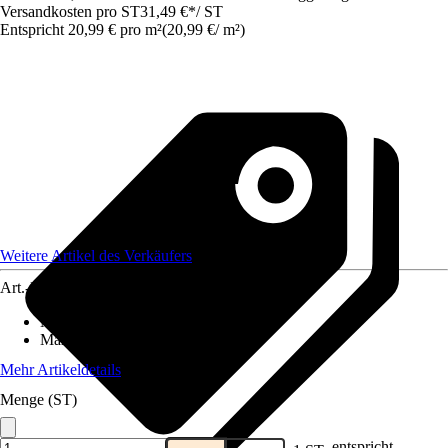
Versandkosten pro ST
31,49 €
*
/
ST
Entspricht 20,99 € pro m²
(
20,99 €
/
m²
)
Weitere Artikel des Verkäufers
Art.-Nr.
12577664
Material
:
Gummi
Maße (BxL)
:
100x150
Mehr Artikeldetails
Menge (ST)
entspricht