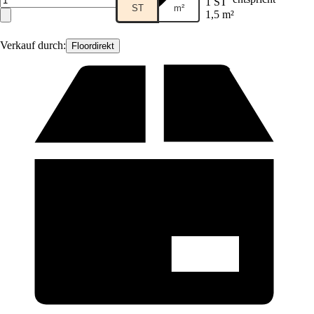
1 ST
ST
m²
1,5 m²
Verkauf durch:
Floordirekt