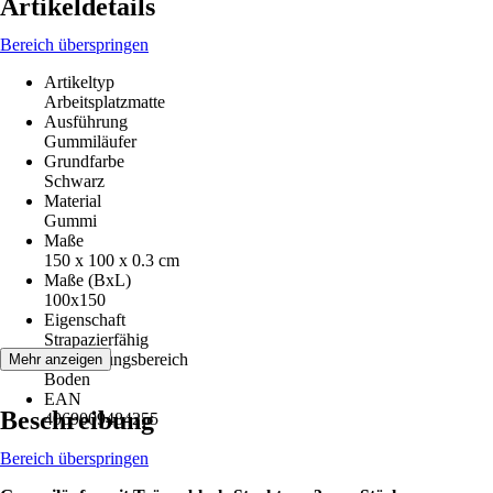
Artikeldetails
Bereich überspringen
Artikeltyp
Arbeitsplatzmatte
Ausführung
Gummiläufer
Grundfarbe
Schwarz
Material
Gummi
Maße
150 x 100 x 0.3 cm
Maße (BxL)
100x150
Eigenschaft
Strapazierfähig
Anwendungsbereich
Mehr anzeigen
Boden
EAN
Beschreibung
4069009484255
Bereich überspringen