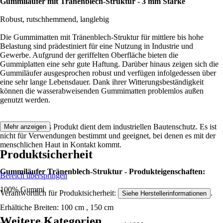
Gummiläufer mit Tränenblech-Struktur - 3 mm Stärke
Robust, rutschhemmend, langlebig
Die Gummimatten mit Tränenblech-Struktur für mittlere bis hohe
Belastung sind prädestiniert für eine Nutzung in Industrie und
Gewerbe. Aufgrund der geriffelten Oberfläche bieten die
Gummiplatten eine sehr gute Haftung. Darüber hinaus zeigen sich die
Gummiläufer ausgesprochen robust und verfügen infolgedessen über
eine sehr lange Lebensdauer. Dank ihrer Witterungsbeständigkeit
können die wasserabweisenden Gummimatten problemlos außen
genutzt werden.
Hinweis: Dieses Produkt dient dem industriellen Bautenschutz. Es ist
Mehr anzeigen
nicht für Verwendungen bestimmt und geeignet, bei denen es mit der
menschlichen Haut in Kontakt kommt.
Produktsicherheit
Gummiläufer Tränenblech-Struktur - Produkteigenschaften:
Bereich überspringen
100% Gummi
Verantwortlich für Produktsicherheit:
.
Siehe Herstellerinformationen
Erhältiche Breiten: 100 cm , 150 cm
Weitere Kategorien