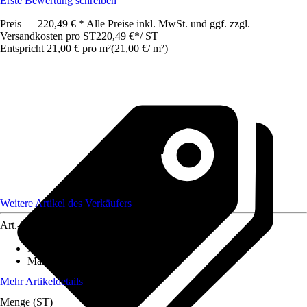
Erste Bewertung schreiben
Preis — 220,49 € * Alle Preise inkl. MwSt. und ggf. zzgl.
Versandkosten pro ST
220,49 €
*
/
ST
Entspricht 21,00 € pro m²
(
21,00 €
/
m²
)
Weitere Artikel des Verkäufers
Art.-Nr.
12577639
Material
:
Gummi
Maße (BxL)
:
700x150
Mehr Artikeldetails
Menge (ST)