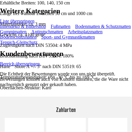
Erhältliche Breiten: 100, 140, 150 cm
Weitere Kategorien
Länge frei wählbar zwischen 50 cm und 1000 cm
Liste überspringen
Materialstärke: ca. 3 mm
Innendeko & Bildershop
Fußmatten
Bodenmatten & Schutzmatten
Gummimatten
Antirutschmatten
Arbeitsplatzmatten
Gewicht: ca. 4100 gr/m²
Bodenschutzmatten
Sport- und Gymnastikmatten
Teppich-Gleitschutz
Zugfestigkeit nach DIN 53504: 4 MPa
Kundenbewertungen
Bruchdehnung nach DIN 53504: 180%
Bereich überspringen
Härte ° Shore A +/- 5° nach DIN 53519: 65
Die Echtheit der Bewertungen wurde von uns nicht überprüft.
Temperaturbeständigkeit: von -30 °C bis zu +69 °C
Bewertungen können auch von Kunden stammen, die die Ware nicht
nachweislich genutzt oder gekauft haben.
Oberflächen-Struktur: Karo
Zahlarten